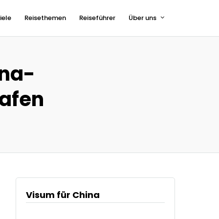
iele
Reisethemen
Reiseführer
Über uns
ina-
rafen
Visum für China