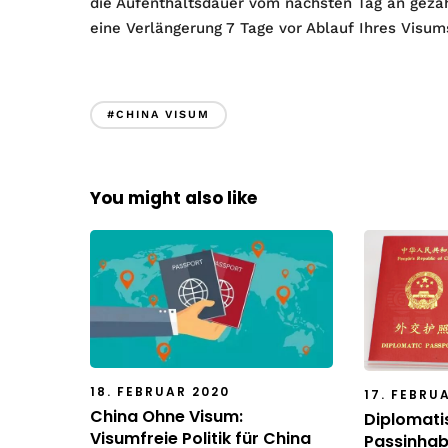
die Aufenthaltsdauer vom nächsten Tag an gezäh
eine Verlängerung 7 Tage vor Ablauf Ihres Visum
#CHINA VISUM
You might also like
18. FEBRUAR 2020
17. FEBRU
China Ohne Visum:
Diplomatis
Visumfreie Politik für China
Passinhab