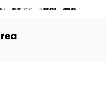
iele
Reisethemen
Reiseführer
Über uns
Area