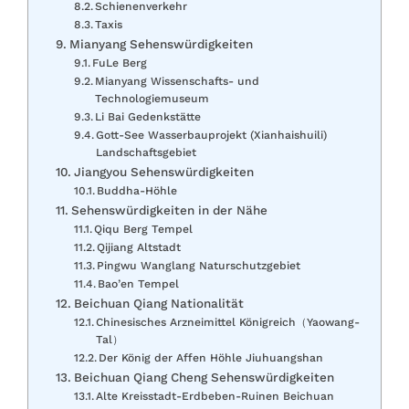
Schienenverkehr
Taxis
Mianyang Sehenswürdigkeiten
FuLe Berg
Mianyang Wissenschafts- und
Technologiemuseum
Li Bai Gedenkstätte
Gott-See Wasserbauprojekt (Xianhaishuili)
Landschaftsgebiet
Jiangyou Sehenswürdigkeiten
Buddha-Höhle
Sehenswürdigkeiten in der Nähe
Qiqu Berg Tempel
Qijiang Altstadt
Pingwu Wanglang Naturschutzgebiet
Bao’en Tempel
Beichuan Qiang Nationalität
Chinesisches Arzneimittel Königreich（Yaowang-
Tal）
Der König der Affen Höhle Jiuhuangshan
Beichuan Qiang Cheng Sehenswürdigkeiten
Alte Kreisstadt-Erdbeben-Ruinen Beichuan