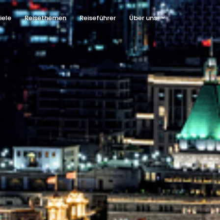
iele
Reisethemen
Reiseführer
Über uns