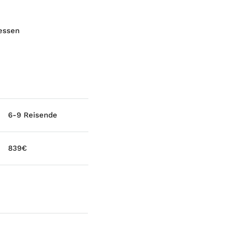
gessen
6-9 Reisende
839€