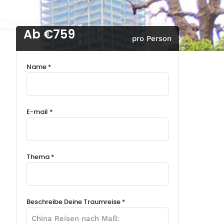
Ab €759
pro Person
Name *
E-mail *
Thema *
Beschreibe Deine Traumreise *