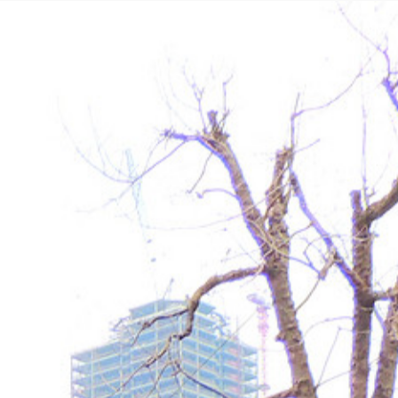
iele
Reisethemen
Reiseführer
Über uns