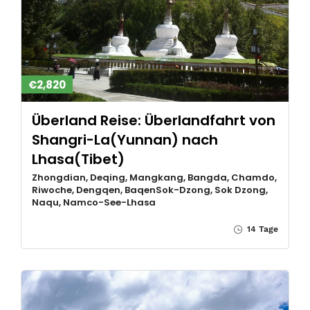
€2,820
Überland Reise: Überlandfahrt von
Shangri-La(Yunnan) nach
Lhasa(Tibet)
Zhongdian, Deqing, Mangkang, Bangda, Chamdo,
Riwoche, Dengqen, BaqenSok-Dzong, Sok Dzong,
Naqu, Namco-See-Lhasa
14 Tage