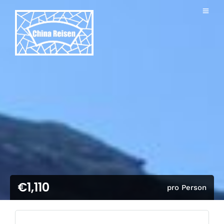
€1,110
pro Person