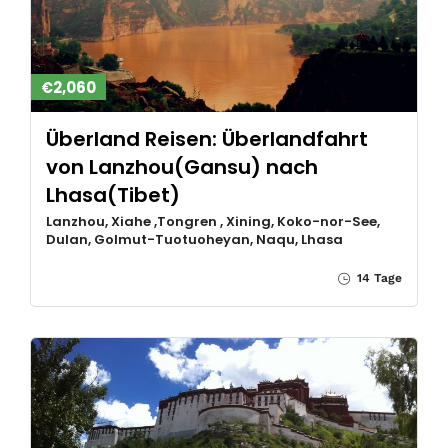
€2,060
Überland Reisen: Überlandfahrt
von Lanzhou(Gansu) nach
Lhasa(Tibet)
Lanzhou, Xiahe ,Tongren , Xining, Koko-nor-See,
Dulan, Golmut-Tuotuoheyan, Naqu, Lhasa
14 Tage