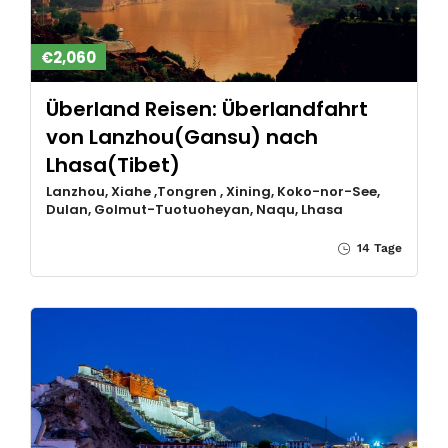
€2,060
Überland Reisen: Überlandfahrt
von Lanzhou(Gansu) nach
Lhasa(Tibet)
Lanzhou, Xiahe ,Tongren , Xining, Koko-nor-See,
Dulan, Golmut-Tuotuoheyan, Naqu, Lhasa
14 Tage