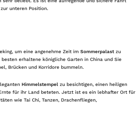
 sehr beliebt. Es ist eine aufregende und sichere Fahrt
zur unteren Position.
Peking, um eine angenehme Zeit im
Sommerpalast
zu
 besten erhaltene königliche Garten in China und Sie
pel, Brücken und Korridore bummeln.
eleganten
Himmelstempel
zu besichtigen, einen heiligen
nte für ihr Land beteten. Jetzt ist es ein lebhafter Ort für
itäten wie Tai Chi, Tanzen, Drachenfliegen,