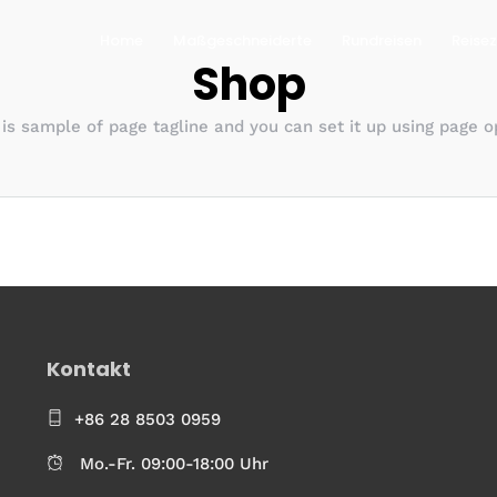
Home
Maßgeschneiderte
Rundreisen
Reisez
Shop
 is sample of page tagline and you can set it up using page o
Kontakt
+86 28 8503 0959
Mo.-Fr. 09:00-18:00 Uhr