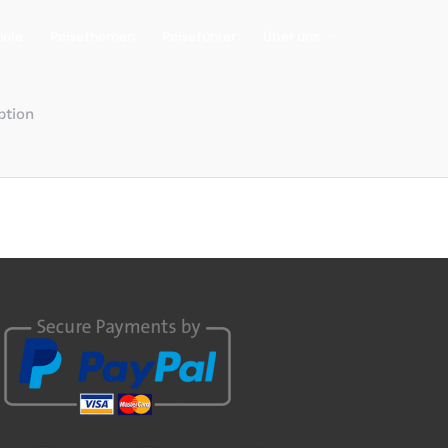
iele
Reisethemen
Reiseführer
Über uns
ption