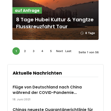
auf Anfrage
8 Tage Hubei Kultur & Yangtze
Flusskreuzfahrt Tour
8 Tage
1
2
3
4
5
Next
Last
Seite 1 von 56
›
»
Aktuelle Nachrichten
Flüge von Deutschland nach China
während der COVID-Pandemie...
18. Juni 2021
Chinas neueste Quarantänerichtlinie für